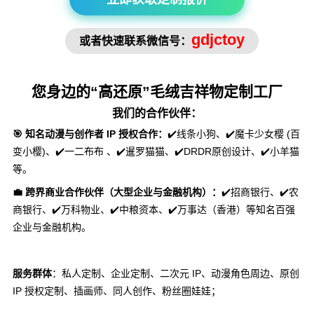
gdjctoy
或者快速联系微信号：
您身边的“高还原”毛绒吉祥物定制工厂
我们的合作伙伴：
🎯 知名动漫与创作者 IP 授权合作：
✔️线条小狗、✔️魔卡少女樱 (百
变小樱)、✔️一二布布 、✔️暹罗猫猫、✔️DRDR原创设计、✔️小羊猫
等。
💼 跨界商业合作伙伴（大型企业与金融机构）：
✔️招商银行、✔️农
商银行、✔️万科物业、✔️中粮资本、✔️万事达（香港）等知名百强
企业与金融机构。
服务群体
：
私人定制、企业定制、二次元 IP、动漫角色周边、原创
IP 授权定制、插画师、同人创作、粉丝圈娃娃；