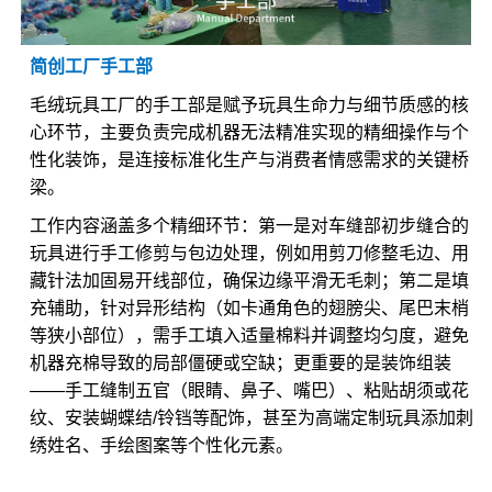
简创工厂手工部
毛绒玩具工厂的手工部是赋予玩具生命力与细节质感的核
心环节，主要负责完成机器无法精准实现的精细操作与个
性化装饰，是连接标准化生产与消费者情感需求的关键桥
梁。
工作内容涵盖多个精细环节：第一是对车缝部初步缝合的
玩具进行手工修剪与包边处理，例如用剪刀修整毛边、用
藏针法加固易开线部位，确保边缘平滑无毛刺；第二是填
充辅助，针对异形结构（如卡通角色的翅膀尖、尾巴末梢
等狭小部位），需手工填入适量棉料并调整均匀度，避免
机器充棉导致的局部僵硬或空缺；更重要的是装饰组装
——手工缝制五官（眼睛、鼻子、嘴巴）、粘贴胡须或花
纹、安装蝴蝶结/铃铛等配饰，甚至为高端定制玩具添加刺
绣姓名、手绘图案等个性化元素。