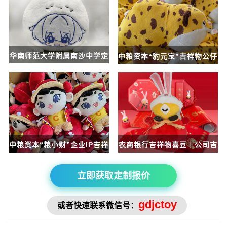
华南师范大学附属南沙中学定
中粮资本“豹元宝”吉祥物公仔
制公仔
定制
中粮资本“粮小财”企业IP吉祥
农商银行吉祥物喜豆｜公司吉
物绒毛玩偶定制
祥物棉花娃娃
立即获取定制报价
gdjctoy
或者快速联系微信号：