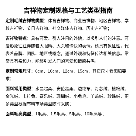
吉祥物定制规格与工艺类型指南
定制毛绒吉祥物类型
：体育吉祥物、商业吉祥物、地区吉祥物、学
校吉祥物、节日吉祥物、社交媒体吉祥物、历史吉祥物；
吉祥物特点
：具有可爱、引人注目的外貌，以吸引人们的注意。可
爱形象往往伴随着大眼睛、大头和愉快的表情。还具有象征性，代
表着品牌、团队、地区或概念，通过外观和特征传达相关信息。常
常具有亲和力，能够引发人们的喜爱和情感共鸣。
定制常规尺寸
：6cm、10cm、12cm、15cm，其它尺寸看图稿要
求；
面料常用类型
：水晶超柔、安伦超柔、边纶布、灯芯绒、植棉绒、
金光绒、卡拉兔、赛乐绒、珊瑚绒、小兔毛、羊羔绒、珍珠绒，更
多类型根据布料市场类型随时采购；
面料毛高类型
：1毛高、1.5毛高、5毛高、10毛高等；