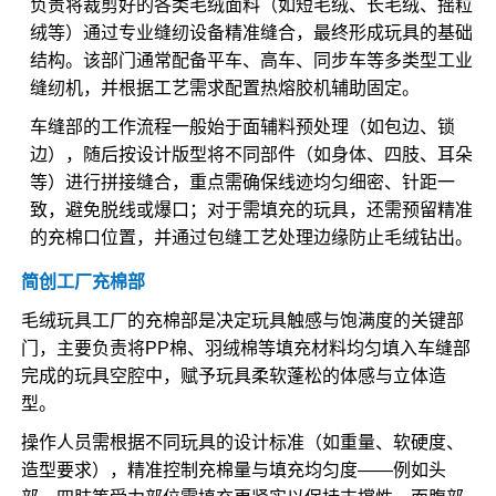
负责将裁剪好的各类毛绒面料（如短毛绒、长毛绒、摇粒
绒等）通过专业缝纫设备精准缝合，最终形成玩具的基础
结构。该部门通常配备平车、高车、同步车等多类型工业
缝纫机，并根据工艺需求配置热熔胶机辅助固定。
车缝部的工作流程一般始于面辅料预处理（如包边、锁
边），随后按设计版型将不同部件（如身体、四肢、耳朵
等）进行拼接缝合，重点需确保线迹均匀细密、针距一
致，避免脱线或爆口；对于需填充的玩具，还需预留精准
的充棉口位置，并通过包缝工艺处理边缘防止毛绒钻出。
简创工厂充棉部
毛绒玩具工厂的充棉部是决定玩具触感与饱满度的关键部
门，主要负责将PP棉、羽绒棉等填充材料均匀填入车缝部
完成的玩具空腔中，赋予玩具柔软蓬松的体感与立体造
型。
操作人员需根据不同玩具的设计标准（如重量、软硬度、
造型要求），精准控制充棉量与填充均匀度——例如头