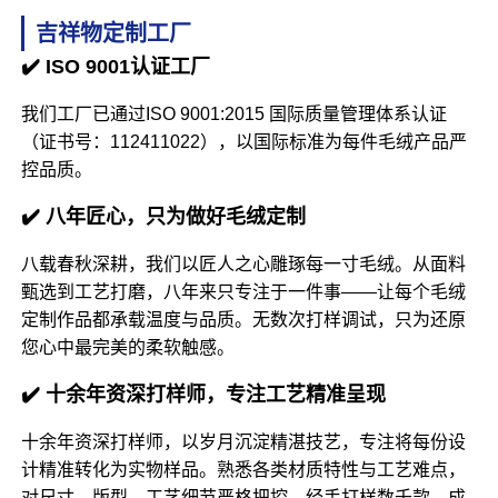
吉祥物定制工厂
✔️ ISO 9001认证工厂
我们工厂已通过ISO 9001:2015 国际质量管理体系认证
（证书号：112411022），以国际标准为每件毛绒产品严
控品质。
✔️ 八年匠心，只为做好毛绒定制
八载春秋深耕，我们以匠人之心雕琢每一寸毛绒。从面料
甄选到工艺打磨，八年来只专注于一件事——让每个毛绒
定制作品都承载温度与品质。无数次打样调试，只为还原
您心中最完美的柔软触感。
✔️ 十余年资深打样师，专注工艺精准呈现
十余年资深打样师，以岁月沉淀精湛技艺，专注将每份设
计精准转化为实物样品。熟悉各类材质特性与工艺难点，
对尺寸、版型、工艺细节严格把控，经手打样数千款，成