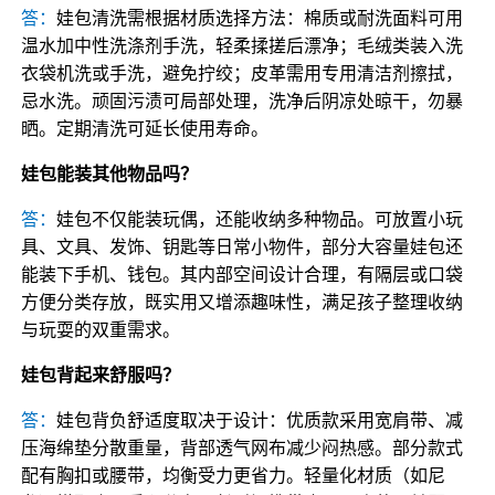
答：
娃包清洗需根据材质选择方法：棉质或耐洗面料可用
温水加中性洗涤剂手洗，轻柔揉搓后漂净；毛绒类装入洗
衣袋机洗或手洗，避免拧绞；皮革需用专用清洁剂擦拭，
忌水洗。顽固污渍可局部处理，洗净后阴凉处晾干，勿暴
晒。定期清洗可延长使用寿命。
娃包能装其他物品吗？
答：
娃包不仅能装玩偶，还能收纳多种物品。可放置小玩
具、文具、发饰、钥匙等日常小物件，部分大容量娃包还
能装下手机、钱包。其内部空间设计合理，有隔层或口袋
方便分类存放，既实用又增添趣味性，满足孩子整理收纳
与玩耍的双重需求。
娃包背起来舒服吗？
答：
娃包背负舒适度取决于设计：优质款采用宽肩带、减
压海绵垫分散重量，背部透气网布减少闷热感。部分款式
配有胸扣或腰带，均衡受力更省力。轻量化材质（如尼