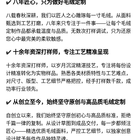
✔️
八年匠心，只为做好毛绒定制
八载春秋深耕，我们以匠人之心雕琢每一寸毛绒。从面料
甄选到工艺打磨，八年来只专注于一件事——让每个毛绒
定制作品都承载温度与品质。无数次打样调试，只为还原
您心中最完美的柔软触感。
✔️
十余年资深打样师，专注工艺精准呈现
十余年资深打样师，以岁月沉淀精湛技艺，专注将每份设
计精准转化为实物样品。熟悉各类材质特性与工艺难点，
对尺寸、版型、工艺细节严格把控，经手打样数千款，成
功率行业领先。
✔️
从创立至今，始终坚守原创与高品质毛绒定制
自创立以来，我们始终坚守原创初心与高品质标准，拒绝
千篇一律的复制。从设计草图到成品交付，每一步都倾注
匠心——精选优质毛绒面料，严控工艺细节，以独家创意
设计赋予每件作品独特灵魂。