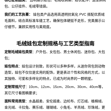
核心定制品类：
透明展示娃包、毛绒收纳袋、娃衣配件、造型斜挎
包、公仔挂件、毛绒零钱袋。
我们的工艺执著：
娃包类产品选用高透明抗氧化 PVC 搭配优质绒
毛面料，结合高标准车缝工艺，确保包体硬挺不走形，完美展示公
仔细节，兼顾实用性与美观度。
毛绒娃包定制规格与工艺类型指南
定制毛绒娃包类型
：户外包、女包包、男士休闲包、迷你包、大包
包；
娃包特点
：娃包设计别致，形状可以多种多样，从迷你背包到动物
造型，娃包不仅仅是实用的配饰，更是表达个性和风格的方式，以
其独特、可爱和多样化的特点，已成为时尚界的一颗明星。
定制常规尺寸
：10cm、12cm、15cm、20cm、30cm、40cm等，
其它尺寸看图稿要求；
面料常用类型
：水晶超柔、安伦超柔、边纶布、灯芯绒、植棉绒、
金光绒、卡拉兔、赛乐绒、珊瑚绒、小兔毛、羊羔绒、珍珠绒，更