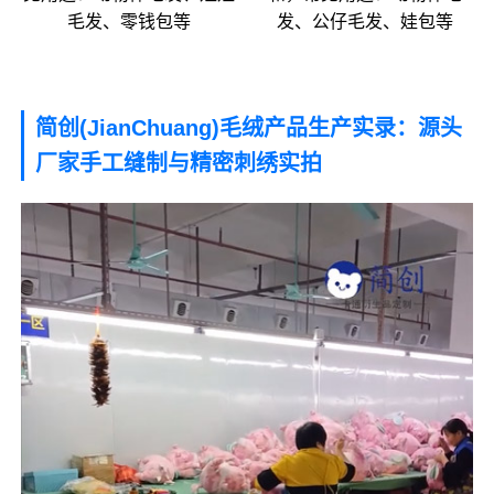
毛发、零钱包等
发、公仔毛发、娃包等
简创(JianChuang)毛绒产品生产实录：源头
厂家手工缝制与精密刺绣实拍