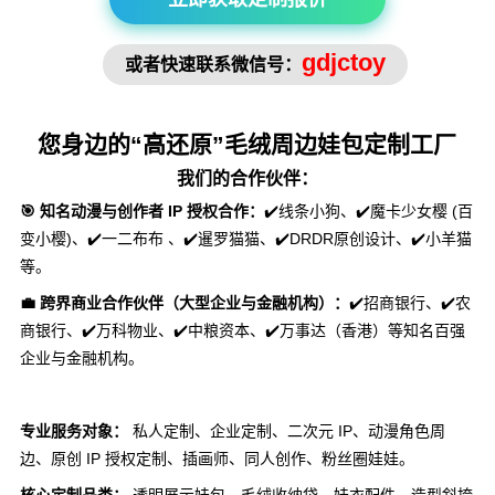
gdjctoy
或者快速联系微信号：
您身边的“高还原”毛绒周边娃包定制工厂
我们的合作伙伴：
🎯 知名动漫与创作者 IP 授权合作：
✔️线条小狗、✔️魔卡少女樱 (百
变小樱)、✔️一二布布 、✔️暹罗猫猫、✔️DRDR原创设计、✔️小羊猫
等。
💼 跨界商业合作伙伴（大型企业与金融机构）：
✔️招商银行、✔️农
商银行、✔️万科物业、✔️中粮资本、✔️万事达（香港）等知名百强
企业与金融机构。
专业服务对象：
私人定制、企业定制、二次元 IP、动漫角色周
边、原创 IP 授权定制、插画师、同人创作、粉丝圈娃娃。