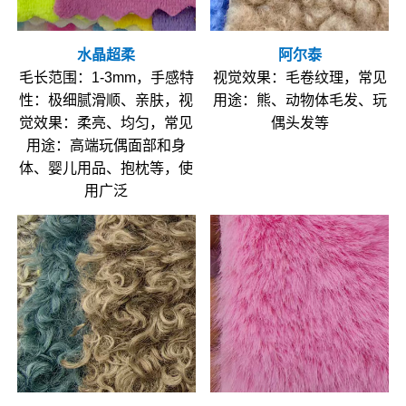
水晶超柔
阿尔泰
毛长范围：1-3mm，手感特
视觉效果：毛卷纹理，常见
性：极细腻滑顺、亲肤，视
用途：熊、动物体毛发、玩
觉效果：柔亮、均匀，常见
偶头发等
用途：高端玩偶面部和身
体、婴儿用品、抱枕等，使
用广泛