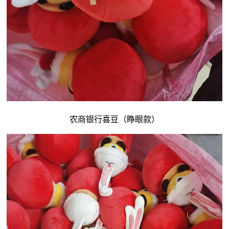
农商银行喜豆（睁眼款）