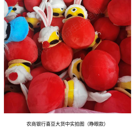
农商银行喜豆大货中实拍图（睁眼款）