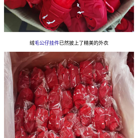
绒
毛公仔挂件
已然披上了精美的外衣