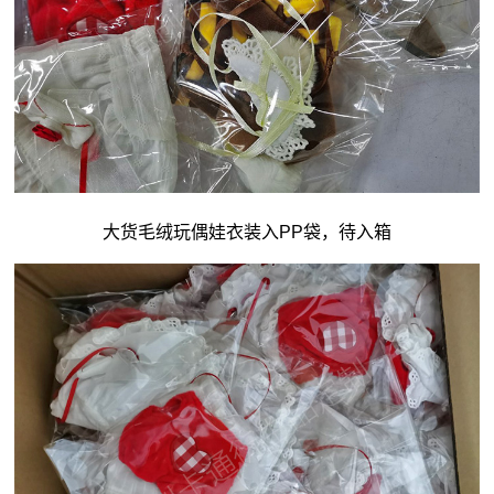
大货毛绒玩偶娃衣装入PP袋，待入箱