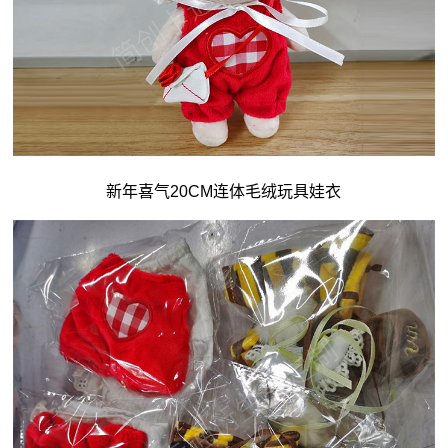
新年喜气20CM连体毛绒玩具娃衣