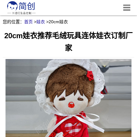
您的位置：
首页
>
娃衣
>
20cm娃衣
20cm娃衣推荐毛绒玩具连体娃衣订制厂
家