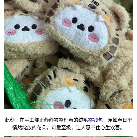
此刻，在手工部正静静被整理着的绒毛
零钱包
，宛如春日里
悄然绽放的花朵，可爱至极，让人忍不住心生欢喜。