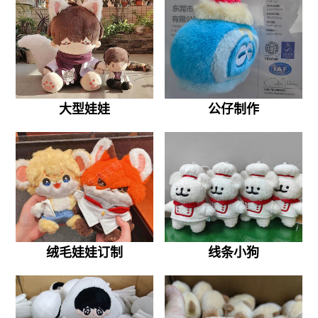
大型娃娃
公仔制作
绒毛娃娃订制
线条小狗