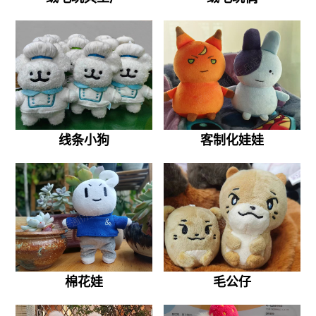
线条小狗
客制化娃娃
棉花娃
毛公仔