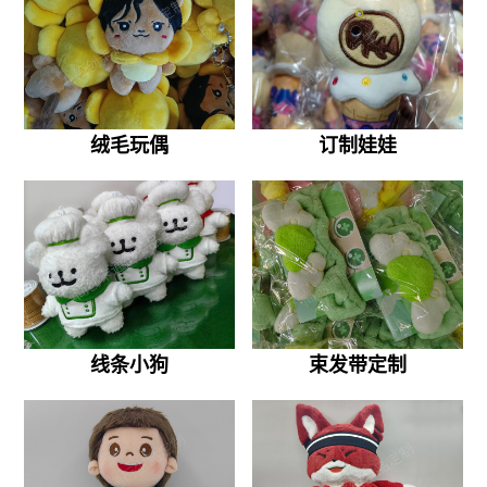
绒毛玩偶
订制娃娃
线条小狗
束发带定制