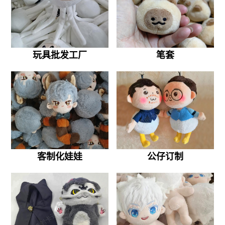
玩具批发工厂
笔套
客制化娃娃
公仔订制