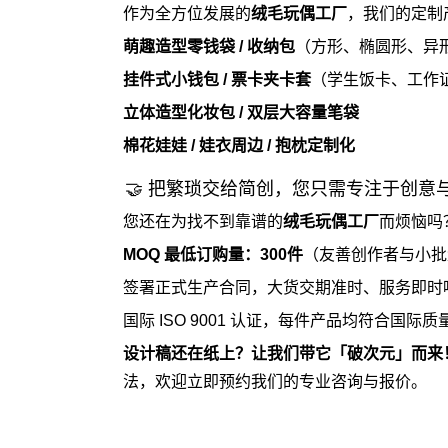
作为全方位发展的
绒毛玩偶工厂
，我们的定制
萌趣造型零钱袋 / 收纳包
（方形、椭圆形、异
挂件式小钱包 / 票卡夹卡套
（学生饭卡、工作
立体造型化妆包 / 双层大容量笔袋
棉花娃娃
/ 娃衣周边 / 抱枕定制化
🤝 把繁琐交给简创，您只需专注于创意
您还在为找不到靠谱的
绒毛玩偶工厂
而烦恼吗
MOQ 最低订购量：300件
（友善创作者与小批
签署正式生产合同，大货交期准时、服务即时
国际 ISO 9001 认证，每件产品均符合国际
设计稿还在纸上？让我们带它「破次元」而来
法，欢迎立即预约我们的专业咨询与报价。