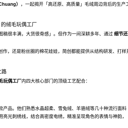
Chuang）
，一起揭开「高还原、高质量」毛绒周边背后的生产
」的
绒毛玩偶工厂
图稿很丰满，大货很骨感」。但作为一间深耕多年、通过
细节还
创作，还是粉丝圈的
棉花娃娃
，简创都能提供从结构研发、打样
之路
毛玩偶工厂
内四大核心部门的顶级工艺配合：
款产品。他们熟悉水晶超柔、雪兔绒、羊骆绒等几十种流行面料
用亮光刺绣线，结合高密度电绣，精准呈现角色的表情与神韵，