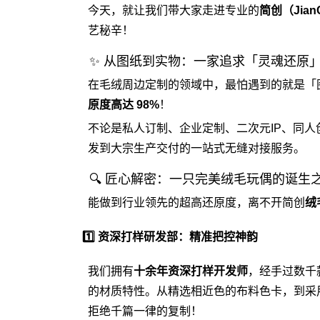
今天，就让我们带大家走进专业的
简创（Jian
艺秘辛！
✨ 从图纸到实物：一家追求「灵魂还原
在毛绒周边定制的领域中，最怕遇到的就是「
原度高达 98%
！
不论是私人订制、企业定制、二次元IP、同人
发到大宗生产交付的一站式无缝对接服务。
🔍 匠心解密：一只完美绒毛玩偶的诞生
能做到行业领先的超高还原度，离不开简创
绒
1️⃣ 资深打样研发部：精准把控神韵
我们拥有
十余年资深打样开发师
，经手过数千
的材质特性。从精选相近色的布料色卡，到采
拒绝千篇一律的复制！