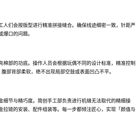
工人们会按版型进行精准拼接缝合。确保线迹细密一致，针距严
或爆口的问题。
充棉部的功底。操作人员会根据玩偶不同的设计标准，精准控制
满、腹部背部柔软，绝不出现局部空鼓或表面凹凸不平。
金细节与精巧度。简创手工部负责进行机缝无法取代的精细操
金拉链的安装、配件组装等。每一步都倾注匠心，实现「颜值与