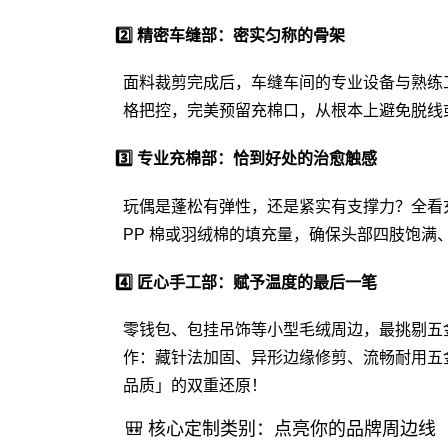
2️⃣ 精密车缝部：密实匀称的骨架
面料裁剪完成后，车缝车间的专业设备与熟练
格把控，完美预留充棉口，从根本上避免脱线
3️⃣ 专业充棉部：恰到好处的治愈触感
玩偶是蓬松有弹性，还是紧实有支撑力？全看
PP 棉或羽绒棉的填充量，确保头部四肢饱
4️⃣ 匠心手工部：赋予温度的最后一笔
零钱包、包挂吊饰等小型毛绒周边，最挑剔五
作：藏针法加固、异形边缘修剪、流畅耐用五
品质」的双重还原！
🎒 核心定制类别：点亮你的品牌周边线