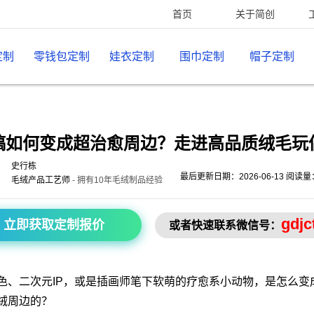
首页
关于简创
定制
零钱包定制
娃衣定制
围巾定制
帽子定制
稿如何变成超治愈周边？走进高品质绒毛玩
史行栋
最后更新日期：2026-06-13 阅读量
毛绒产品工艺师
- 拥有10年毛绒制品经验
gdjc
立即获取定制报价
或者快速联系微信号：
色、二次元IP，或是插画师笔下软萌的疗愈系小动物，是怎么变
绒周边的？