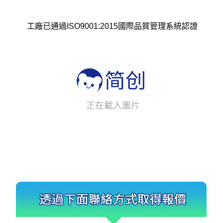
工廠已通過ISO9001:2015國際品質管理系統認證