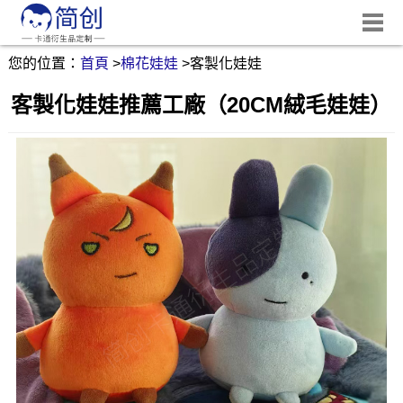
您的位置：
首頁
>
棉花娃娃
>
客製化娃娃
客製化娃娃推薦工廠（20CM絨毛娃娃）