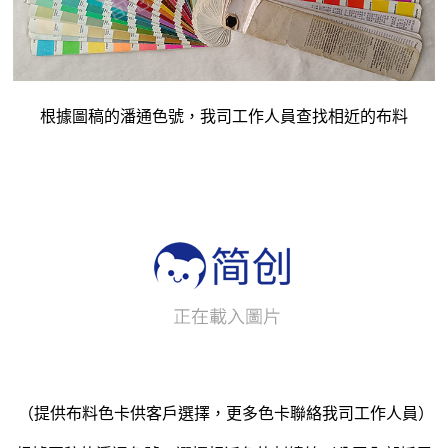
根據圖稿的潘通色號，我司工作人員查找相近的布料