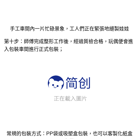
手工車間內一片忙碌景象，工人們正在緊張地縫製娃娃
第十步：師傅完成整形工作後，經過質檢合格，玩偶便會進
入包裝車間進行正式包裝；