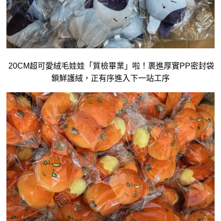
20CM超可愛絨毛娃娃「質檢畢業」啦！裹進厚實PP密封袋
鎖鮮護絨，正有序進入下一站工序