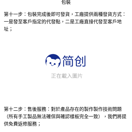
常規的包裝方式：PP袋或吸塑盒包裝，也可以客製化紙盒
包裝
第十一步：包裝完成後即可發貨，工廠提供兩種發貨方式：
一是發至客戶指定的代發點，二是工廠直接代發至客戶地
址；